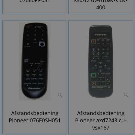
076E0PP031
ksxzt2 dv-610av-s dv-
400
Afstandsbediening
Afstandsbediening
Pioneer 076E0SH051
Pioneer axd7243 cu-
vsx167