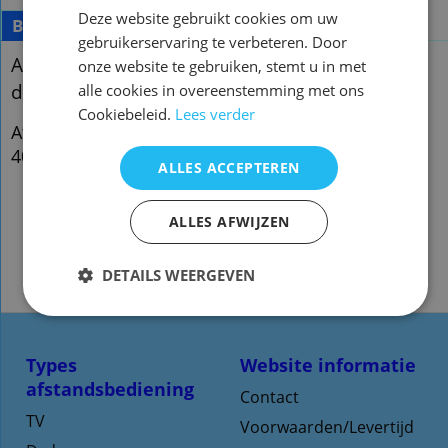
Deze website gebruikt cookies om uw
Beschrijving
gebruikerservaring te verbeteren. Door
Afstandsbediening Pioneer vxx2933 dvr-420h
onze website te gebruiken, stemt u in met
dvr-400h
alle cookies in overeenstemming met ons
Cookiebeleid.
Lees verder
Afstandsbediening Pioneer vxx2933 dvr-420h dvr-
400h
ALLES ACCEPTEREN
ALLES AFWIJZEN
DETAILS WEERGEVEN
Types
Website informatie
afstandsbediening
Contact
TV
Voorwaarden/Levertijd