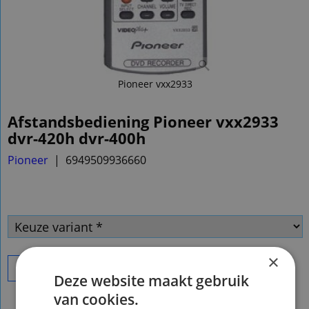
Pioneer vxx2933
Afstandsbediening Pioneer vxx2933
dvr-420h dvr-400h
Pioneer
6949509936660
×
Bestel
Deze website maakt gebruik
van cookies.