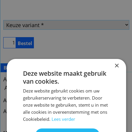
Bestel
×
Beschrijving
Deze website maakt gebruik
Afstandsbediening Pioneer axd7368
van cookies.
Afstandsbediening Pioneer XV-DV99
Deze website gebruikt cookies om uw
gebruikerservaring te verbeteren. Door
Afstandsbediening Pioneer axd7368
onze website te gebruiken, stemt u in met
Afstandsbediening Pioneer XV-DV99 xv-dv990
alle cookies in overeenstemming met ons
Cookiebeleid.
Lees verder