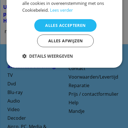
alle cookies in overeenstemming met ons
U hoeft de afstandsbediening NIET te
Cookiebeleid.
Lees verder
programmeren!
Het werkt direct
ALLES ACCEPTEREN
n.qxa08 x3
ALLES AFWIJZEN
DETAILS WEERGEVEN
Types
Website informatie
afstandsbediening
Contact
TV
Voorwaarden/Levertijd
Dvd
Reparatie
Blu-ray
Prijs / contactformulier
Audio
Help
Video
Mandje
Decoder
Airco, PC, Media &