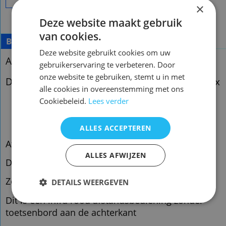
×
Deze website maakt gebruik
van cookies.
Beschrijving
Deze website gebruikt cookies om uw
Afstandsbediening Ziggo horizon simpel
gebruikerservaring te verbeteren. Door
onze website te gebruiken, stemt u in met
Deze is geschikt vor uw Ziggo / Upc Horizon box
alle cookies in overeenstemming met ons
Cookiebeleid.
Lees verder
ALLES ACCEPTEREN
Afstandsbediening Ziggo horizon simpel
ALLES AFWIJZEN
Deze is geschikt vor uw Ziggo / Upc Horizon box
Zeer geschikt voor ouderen / slechtzienden
DETAILS WEERGEVEN
Dit is een infra rood afstandsbediening zonder
toetsenbord aan de achterkant