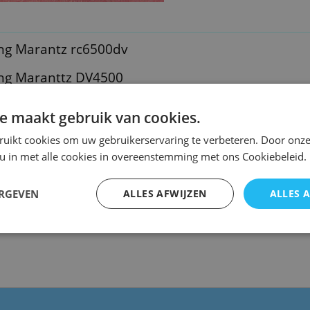
ng Marantz rc6500dv
ng Maranttz DV4500
e maakt gebruik van cookies.
Marantz rc6500dv
ruikt cookies om uw gebruikerservaring te verbeteren. Door onze
rvangend : 3
 u in met alle cookies in overeenstemming met ons Cookiebeleid.
en kopie van de originele met precies dezelfde functies
rlijk en is speciaal voor dit model gemaakt en werkt ook
ERGEVEN
ALLES AFWIJZEN
ALLES 
 model. ( zie foto 2 )
dsbediening NIET te programmeren!