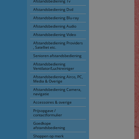
Afstandsbediening Tv
Afstandsbediening Dvd
Afstandsbediening Blu-ray
Afstandsbediening Audio
Afstandsbediening Video
Afstandsbediening Providers
, Satelliet etc.
Senioren afstandsbediening
Afstandsbediening
Ventilator/Luchtreiniger
Afstandsbediening Airco, PC,
Media & Overige
Afstandsbediening Camera,
navigatie
Accessoires & overige
Prijsopgave /
contactformulier
Goedkope
afstandsbediening
Shoppen op merk