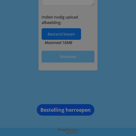
Bestelling herroepen
Webwinkel gemaakt met ShopFactory webwinkel software.