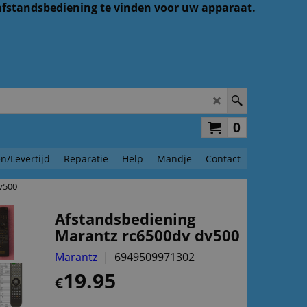
 afstandsbediening te vinden voor uw apparaat.
0
n/Levertijd
Reparatie
Help
Mandje
Contact
v500
Afstandsbediening
Marantz rc6500dv dv500
Marantz
6949509971302
19.95
€