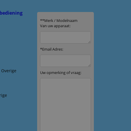
bediening
& Overige
rige