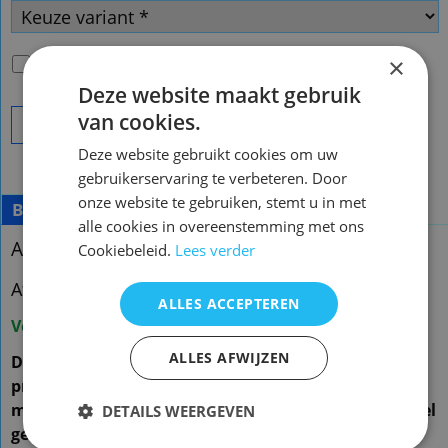
×
Passende batterijen
(
€2.00
)
Deze website maakt gebruik
van cookies.
Bestel
Deze website gebruikt cookies om uw
gebruikerservaring te verbeteren. Door
onze website te gebruiken, stemt u in met
Beschrijving
alle cookies in overeenstemming met ons
Afstandsbediening Motorola VIP1003
Cookiebeleid.
Lees verder
Afstandsbediening Motorola VIP1003
ALLES ACCEPTEREN
Voorraad nieuw vervangend : 2
ALLES AFWIJZEN
De vervangende is een kopie van de originele met
precies dezelfde functies
maar een ander uiterlijk en is speciaal voor dit model
DETAILS WEERGEVEN
gemaakt en werkt ook