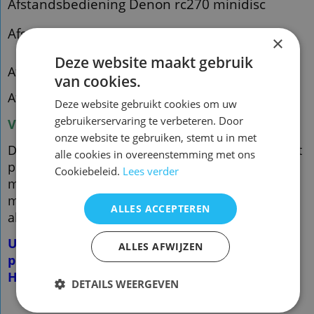
Afstandsbediening Denon rc270 minidisc
Afstandsbediening Denon
DMD1000
×
Deze website maakt gebruik
Afstandsbediening Denon rc-270 minidisc
van cookies.
Afstandsbediening Denon
DMD1000
Deze website gebruikt cookies om uw
gebruikerservaring te verbeteren. Door
Voorraad nieuw vervangend: 1
onze website te gebruiken, stemt u in met
De vervangende is een kopie van de originele met
alle cookies in overeenstemming met ons
precies dezelfde functies
Cookiebeleid.
Lees verder
maar een ander uiterlijk en is speciaal voor dit
model gemaakt en werkt ook
ALLES ACCEPTEREN
alleen op dit merk en model. ( zie foto 2 )
U hoeft de afstandsbediening NIET te
ALLES AFWIJZEN
programmeren!
Het werkt direct
DETAILS WEERGEVEN