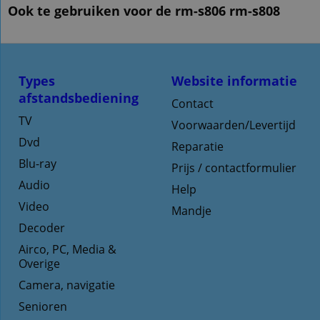
Ook te gebruiken voor de rm-s806 rm-s808
Types
Website informatie
afstandsbediening
Contact
TV
Voorwaarden/Levertijd
Dvd
Reparatie
Blu-ray
Prijs / contactformulier
Audio
Help
Video
Mandje
Decoder
Airco, PC, Media &
Overige
Camera, navigatie
Senioren