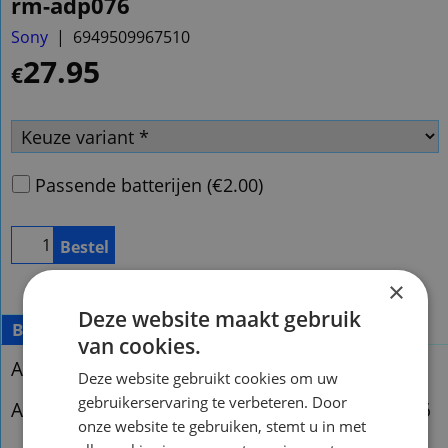
rm-adp076
Sony
6949509967510
27.95
€
Passende batterijen
(
€2.00
)
Bestel
×
Deze website maakt gebruik
Beschrijving
Meer
van cookies.
Afstandsbediening Sony rm-adp072
Deze website gebruikt cookies om uw
gebruikerservaring te verbeteren. Door
Afstandsbediening Sony rmadp072 rm-adp076
onze website te gebruiken, stemt u in met