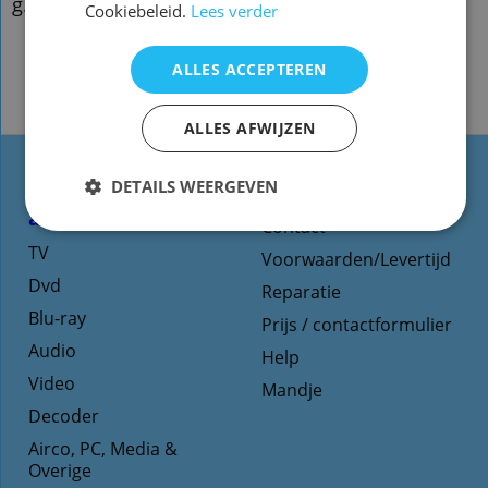
g.qxx86
Cookiebeleid.
Lees verder
ALLES ACCEPTEREN
ALLES AFWIJZEN
DETAILS WEERGEVEN
Types
Website informatie
afstandsbediening
Contact
TV
Voorwaarden/Levertijd
Dvd
Reparatie
Blu-ray
Prijs / contactformulier
Audio
Help
Video
Mandje
Decoder
Airco, PC, Media &
Overige