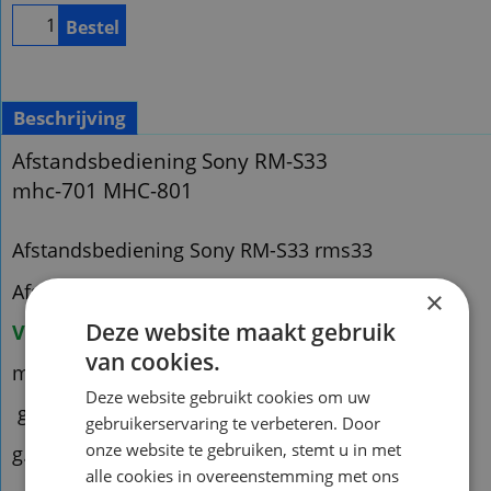
Bestel
Beschrijving
Afstandsbediening Sony RM-S33
mhc-701 MHC-801
Afstandsbediening Sony RM-S33 rms33
Afstandsbediening Sony mhc-701 MHC-801
×
Deze website maakt gebruik
Voorraad origineel:1
van cookies.
mhc-701 MHC-801
Deze website gebruikt cookies om uw
g.qxx84
gebruikerservaring te verbeteren. Door
onze website te gebruiken, stemt u in met
g.qh12
alle cookies in overeenstemming met ons