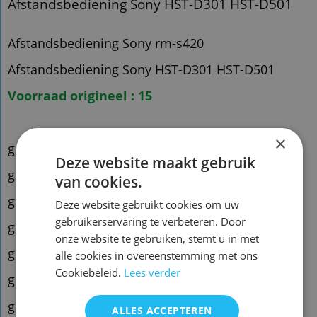
Afstandsbediening Sony HST-D301 HST-D501
Afstandsbediening Sony rm-s420
Afstandsbediening Sony HST-D301 HST-D501
Voorraad origineel : 15
×
g.qxx58
Deze website maakt gebruik
g.qxx72
van cookies.
g.qxx83
Deze website gebruikt cookies om uw
gebruikerservaring te verbeteren. Door
g.qmt66
onze website te gebruiken, stemt u in met
g.qmt89
alle cookies in overeenstemming met ons
Cookiebeleid.
Lees verder
g.qght4 x2
g.qght2.zk
ALLES ACCEPTEREN