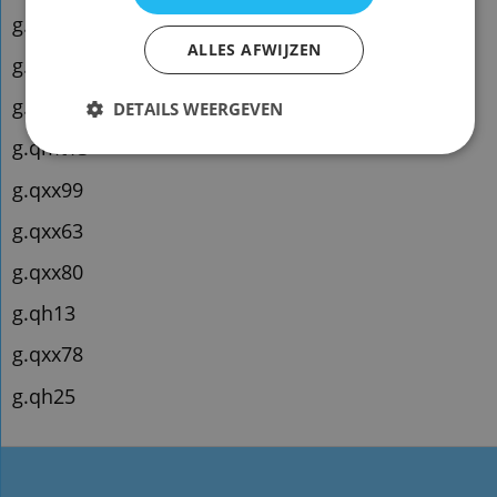
g.qxx92
ALLES AFWIJZEN
g.qxx38
g.qh08
DETAILS WEERGEVEN
g.qmt13
g.qxx99
g.qxx63
g.qxx80
g.qh13
g.qxx78
g.qh25