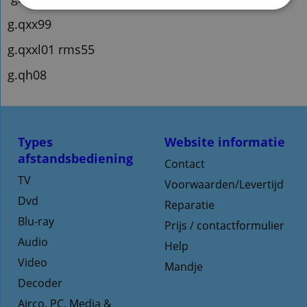
g.qxx99
g.qxxl01 rms55
g.qh08
Types
Website informatie
afstandsbediening
Contact
TV
Voorwaarden/Levertijd
Dvd
Reparatie
Blu-ray
Prijs / contactformulier
Audio
Help
Video
Mandje
Decoder
Airco, PC, Media &