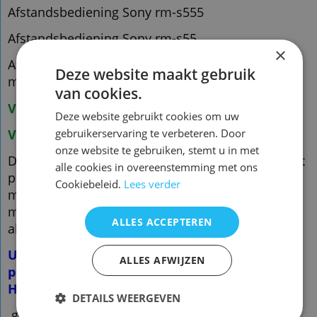
Afstandsbediening Sony rm-s555
Afstandsbediening Sony rm-s55
×
Afstandsbediening Sony hcd-h550 hcd-h550m
Deze website maakt gebruik
mhc550 mhc550m
van cookies.
Voorraad origineel:1
Deze website gebruikt cookies om uw
Voorraad nieuw vervangend : 3
gebruikerservaring te verbeteren. Door
onze website te gebruiken, stemt u in met
De vervangende is een kopie van de originele met
alle cookies in overeenstemming met ons
precies dezelfde functies
Cookiebeleid.
Lees verder
maar een ander uiterlijk en is speciaal voor dit
model gemaakt en werkt ook
ALLES ACCEPTEREN
alleen op dit merk en model. ( zie foto 2 )
U hoeft de afstandsbediening NIET te
ALLES AFWIJZEN
programmeren!
Het werkt direct
DETAILS WEERGEVEN
g.qh12