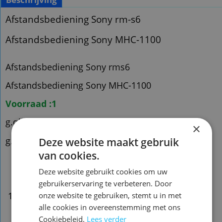
Afstandsbediening Sony rm-s6
Afstandsbediening Sony MHC-1100
Afstandsbediening Sony rms6
Afstandsbediening Sony MHC-1100
Voorraad :1
g.qh03
×
g.qh12
Deze website maakt gebruik
van cookies.
Deze website gebruikt cookies om uw
gebruikerservaring te verbeteren. Door
146534311
onze website te gebruiken, stemt u in met
alle cookies in overeenstemming met ons
Cookiebeleid.
Lees verder