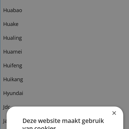
Huabao
Huake
Hualing
Huamei
Huifeng
Huikang
Hyundai
Jdc
×
Deze website maakt gebruik
Jaiangnan
van cookies.