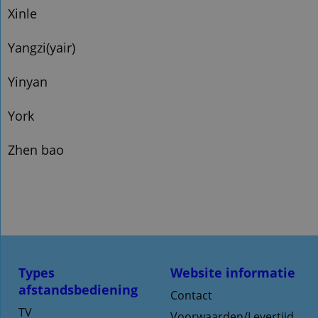
Xinle
Yangzi(yair)
Yinyan
York
Zhen bao
Types
Website informatie
afstandsbediening
Contact
TV
Voorwaarden/Levertijd