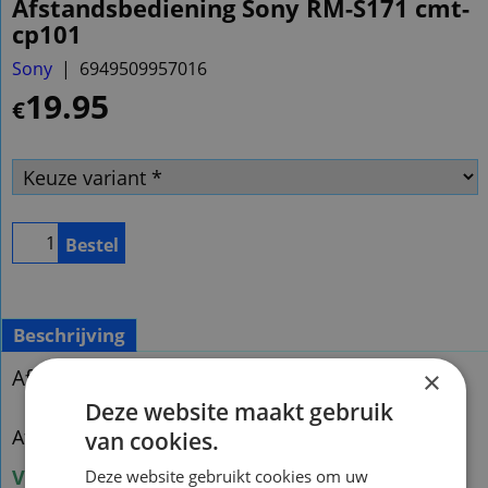
Afstandsbediening Sony RM-S171 cmt-
cp101
Sony
6949509957016
19.95
€
Bestel
Beschrijving
Afstandsbediening Sony RMS171 CMT-CP101
×
Deze website maakt gebruik
Afstandsbediening Sony RMS171 CMT-CP101
van cookies.
Voorraad nieuw vervangend : 3
Deze website gebruikt cookies om uw