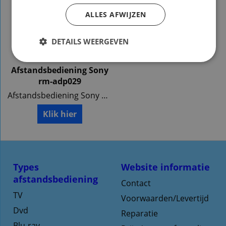
ALLES AFWIJZEN
DETAILS WEERGEVEN
Afstandsbediening Sony
rm-adp029
Afstandsbediening Sony rm-adp029 Afstandsbediening Sony dav-f200 dav-f500 dav-is50 hcd-f200
Klik hier
Types
Website informatie
afstandsbediening
Contact
TV
Voorwaarden/Levertijd
Dvd
Reparatie
Blu-ray