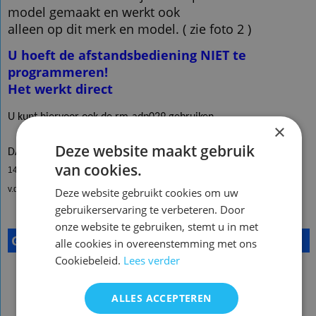
model gemaakt en werkt ook
alleen op dit merk en model. ( zie foto 2 )
U hoeft de afstandsbediening NIET te
programmeren!
Het werkt direct
U kunt hiervoor ook de rm-adp029 gebruiken
×
Deze website maakt gebruik
DAVF200
van cookies.
148071511
v.qmx01 x2
Deze website gebruikt cookies om uw
gebruikerservaring te verbeteren. Door
onze website te gebruiken, stemt u in met
Gerelateerde Producten
alle cookies in overeenstemming met ons
Cookiebeleid.
Lees verder
ALLES ACCEPTEREN