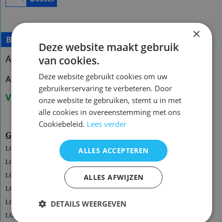
×
Beschrijving
Deze website maakt gebruik
Afstandsbediening LG AKB72914274
van cookies.
Deze website gebruikt cookies om uw
Afstandsbediening LG AKB72914274
gebruikerservaring te verbeteren. Door
Voorraad nieuw: 5
onze website te gebruiken, stemt u in met
alle cookies in overeenstemming met ons
Cookiebeleid.
Lees verder
Geschikt voor de onderstaande modellen/types
LG
42PJ550
ALLES ACCEPTEREN
LG
42PJ650
LG
42PJ650 AB
ALLES AFWIJZEN
LG
42PJ650 AEU
LG
42PJ650 NZA
DETAILS WEERGEVEN
LG
42PJ650 ZA