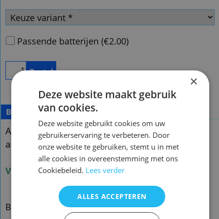
Passende batterijen
(
€2.00
)
Bestel
×
Deze website maakt gebruik
van cookies.
Beschrijving
Deze website gebruikt cookies om uw
Afstandsbediening Sony RM-ADP077 rm-
gebruikerservaring te verbeteren. Door
adp076
onze website te gebruiken, stemt u in met
alle cookies in overeenstemming met ons
Voorraad nieuw: 1 ( rm-adp076 zie foto 2 )
Cookiebeleid.
Lees verder
ALLES ACCEPTEREN
BDV-NF720
BDVNF620
BDV-NF620