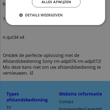
ALLES AFWIJZEN
bdv-n990w
DETAILS WEERGEVEN
148994311
n.qut34 x4
Ontdek de perfecte oplossing met de
Afstandsbediening Sony rm-adp076 rm-adp072!
Mis deze kans niet om uw afstandsbediening te
vernieuwen. 🛒
Types
Website informatie
afstandsbediening
Contact
TV
Voorwaarden/Levertijd