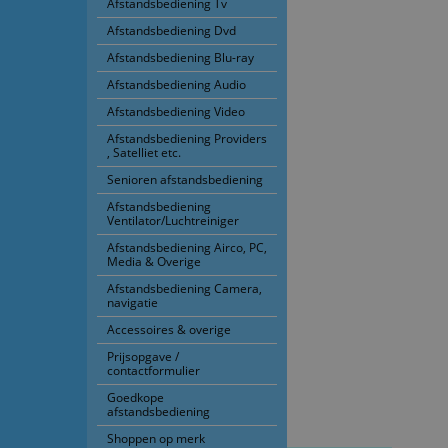
Afstandsbediening Tv
Afstandsbediening Dvd
Afstandsbediening Blu-ray
Afstandsbediening Audio
Afstandsbediening Video
Afstandsbediening Providers
, Satelliet etc.
Senioren afstandsbediening
Afstandsbediening
Ventilator/Luchtreiniger
Afstandsbediening Airco, PC,
Media & Overige
Afstandsbediening Camera,
navigatie
Accessoires & overige
Prijsopgave /
contactformulier
Goedkope
afstandsbediening
Shoppen op merk