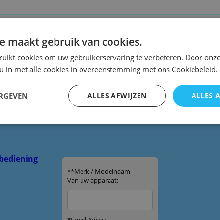
ng Sherwood rc-105
e maakt gebruik van cookies.
Sherwood rc105
ruikt cookies om uw gebruikerservaring te verbeteren. Door onze
 u in met alle cookies in overeenstemming met ons Cookiebeleid.
ERGEVEN
ALLES AFWIJZEN
ALLES 
bediening