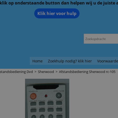
 klik op onderstaande button dan helpen wij u de juiste
Klik hier voor hulp
Home
Zoekhulp nodig? klik hier
Voorwaarde
fstandsbediening Dvd
>
Sherwood
>
Afstandsbediening Sherwood rc-105