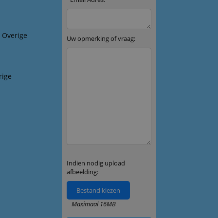
& Overige
rige