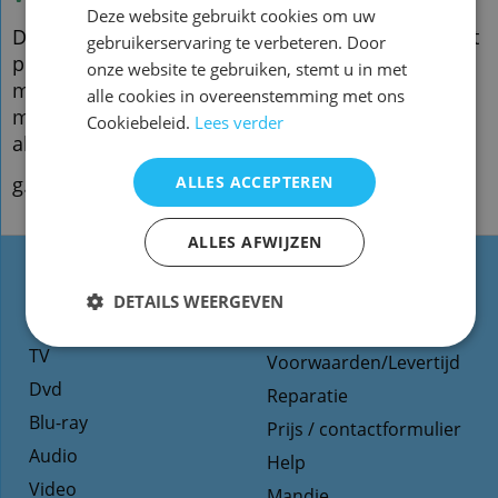
Deze website gebruikt cookies om uw
De vervangende is een kopie van de originele met
gebruikerservaring te verbeteren. Door
precies dezelfde functies
onze website te gebruiken, stemt u in met
maar een ander uiterlijk en is speciaal voor dit
alle cookies in overeenstemming met ons
model gemaakt en werkt ook
Cookiebeleid.
Lees verder
alleen op dit merk en model.
g.qwv01
ALLES ACCEPTEREN
ALLES AFWIJZEN
Types
Website informatie
DETAILS WEERGEVEN
afstandsbediening
Contact
TV
Voorwaarden/Levertijd
Dvd
Reparatie
Blu-ray
Prijs / contactformulier
Audio
Help
Video
Mandje