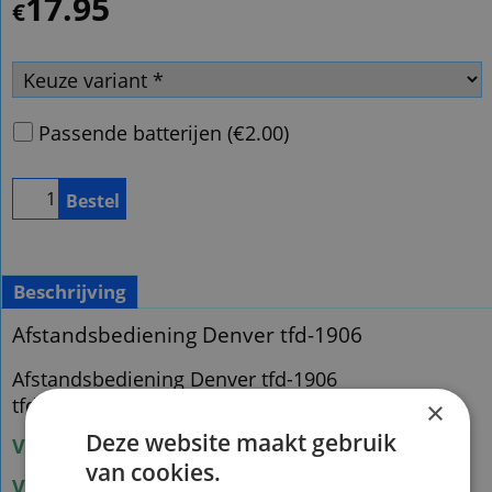
17.95
€
Passende batterijen
(
€2.00
)
Bestel
Beschrijving
Afstandsbediening Denver tfd-1906
Afstandsbediening Denver tfd-1906
tfd1906
×
Deze website maakt gebruik
Voorraad origineel : 1
van cookies.
Voorraad nieuw 100% functie vervangend : 1