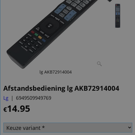
lg AKB72914004
Afstandsbediening lg AKB72914004
Lg
6949509949769
14.95
€