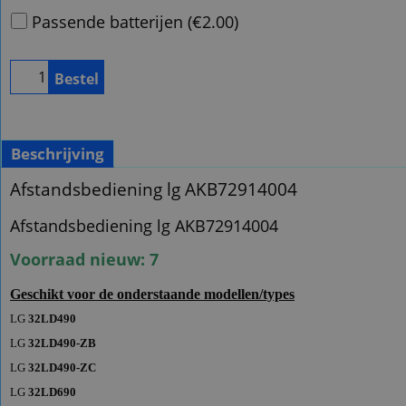
Passende batterijen
(
€2.00
)
Bestel
Beschrijving
Afstandsbediening lg AKB72914004
Afstandsbediening lg AKB72914004
Voorraad nieuw: 7
Geschikt voor de onderstaande modellen/types
LG
32LD490
LG
32LD490-ZB
LG
32LD490-ZC
LG
32LD690