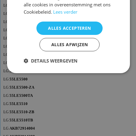
alle cookies in overeenstemming met ons
LG
47LD690-ZA
Cookiebeleid.
Lees verder
LG
47LD790
LG
47LD790-ZB
ALLES ACCEPTEREN
LG
47LE5500
LG
47LE5500-ZA
ALLES AFWIJZEN
LG
55LD690
LG
55LD690-ZB
DETAILS WEERGEVEN
LG
55LD790
LG
55LD790-ZA
LG
55LE5500
LG
55LE5500-ZA
LG
55LE5500TA
LG
55LE5510
LG
55LE5510-ZB
LG
55LE5510TB
LG
AKB72914004