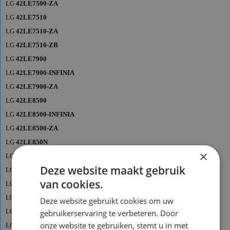
LG
42LE7500-ZA
LG
42LE7510
LG
42LE7510-ZA
LG
42LE7510-ZB
LG
42LE7900
LG
42LE7900-INFINIA
LG
42LE7900-ZA
LG
42LE8500
LG
42LE8500-INFINIA
LG
42LE8500-ZA
LG
42LE850N
×
LG
42LE850N-ZA
Deze website maakt gebruik
LG
42LE8800
van cookies.
LG
42LE8800-ZA
LG
42LE8900
Deze website gebruikt cookies om uw
LG
42LE8900-ZA
gebruikerservaring te verbeteren. Door
onze website te gebruiken, stemt u in met
LG
47LD690