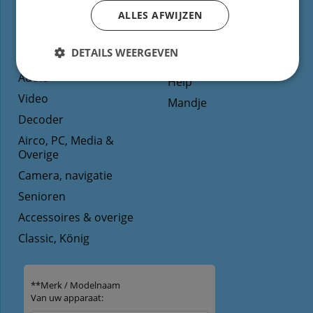
TV
ALLES AFWIJZEN
Voorwaarden/Levertijd
Dvd
Reparatie
DETAILS WEERGEVEN
Blu-ray
Prijs / contactformulier
Audio
Help
Video
Mandje
Decoder
Airco, PC, Media &
Overige
Camera, navigatie
Senioren
Accessoires & overige
Classic, König