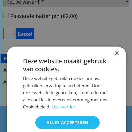
Passende batterijen
(
€2.00
)
Bestel
×
Beschrijving
Deze website maakt gebruik
van cookies.
Afstandsbediening Akai rc-s92
Deze website gebruikt cookies om uw
Afstandsbediening Akai rcs92
gebruikerservaring te verbeteren. Door
onze website te gebruiken, stemt u in met
alle cookies in overeenstemming met ons
Cookiebeleid.
Lees verder
Types
Website informatie
ALLES ACCEPTEREN
afstandsbediening
Contact