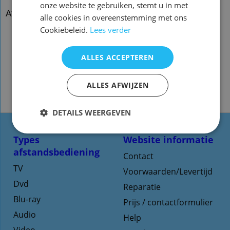
onze website te gebruiken, stemt u in met
Afstandsbediening Nad t550
alle cookies in overeenstemming met ons
Cookiebeleid.
Lees verder
ALLES ACCEPTEREN
ALLES AFWIJZEN
DETAILS WEERGEVEN
Types
Website informatie
afstandsbediening
Contact
TV
Voorwaarden/Levertijd
Dvd
Reparatie
Blu-ray
Prijs / contactformulier
Audio
Help