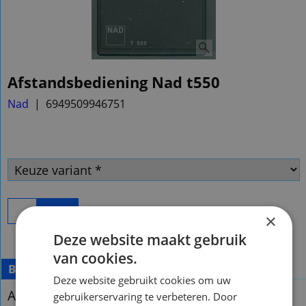
Afstandsbediening Nad t550
Nad
6949509946751
Bestel
×
Deze website maakt gebruik
van cookies.
Beschrijving
Meer
Deze website gebruikt cookies om uw
Afstandsbediening Nad t550
gebruikerservaring te verbeteren. Door