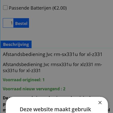
Passende Batterijen
(
€2.00
)
Bestel
Beschrijving
Afstandsbediening Jvc rm-sx331u for xl-z331
Afstandsbediening Jvc rmsx331u for xlz331 rm-
sx331u for xl-z331
Voorraad origineel: 1
Voorraad nieuw vervangend : 2
De vervangende is een kopie van de originele met
×
precies dezelfde functies
Deze website maakt gebruik
maar een ander uiterlijk en is speciaal voor dit model