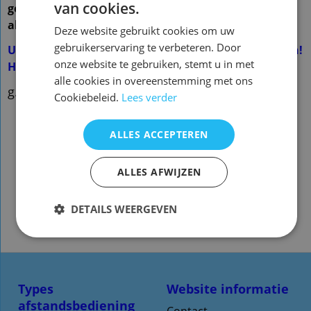
van cookies.
gemaakt en werkt ook
alleen op dit merk en model ( zie foto 2 )
Deze website gebruikt cookies om uw
gebruikerservaring te verbeteren. Door
U hoeft de afstandsbediening NIET te programmeren!
onze website te gebruiken, stemt u in met
Het werkt direct
alle cookies in overeenstemming met ons
g.qmt93
Cookiebeleid.
Lees verder
ALLES ACCEPTEREN
ALLES AFWIJZEN
DETAILS WEERGEVEN
Types
Website informatie
afstandsbediening