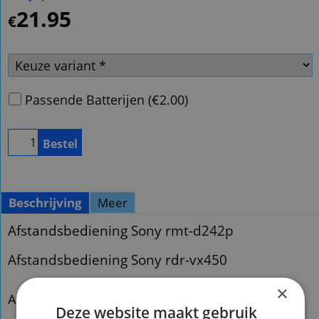
21.95
€
Passende Batterijen
(
€2.00
)
Bestel
Beschrijving
Meer
Afstandsbediening Sony rmt-d242p
Afstandsbediening Sony rdr-vx450
×
Afstandsbediening Sony rmtd242p
Deze website maakt gebruik