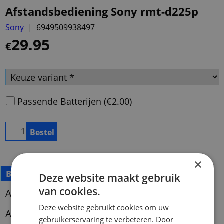
Afstandsbediening Sony rmt-d225p
Sony
6949509938497
29.95
€
Passende Batterijen
(
€2.00
)
Bestel
×
Beschrijving
Deze website maakt gebruik
van cookies.
Afstandsbediening Sony rmt-d225p
Deze website gebruikt cookies om uw
Afstandsbediening Sony rdr-hx717ec
gebruikerservaring te verbeteren. Door