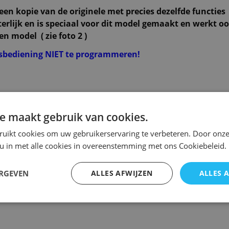
een kopie van de originele met precies dezelfde functies
erlijk en is speciaal voor dit model gemaakt en werkt o
en model ( zie foto 2 )
dsbediening NIET te programmeren!
e maakt gebruik van cookies.
ruikt cookies om uw gebruikerservaring te verbeteren. Door onze
 u in met alle cookies in overeenstemming met ons Cookiebeleid.
ERGEVEN
ALLES AFWIJZEN
ALLES 