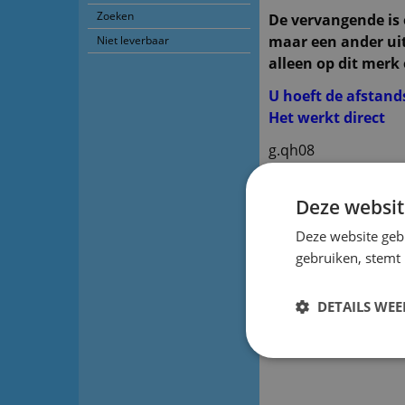
Zoeken
De vervangende is 
maar een ander uit
Niet leverbaar
alleen op dit merk 
U hoeft de afstan
Het werkt direct
g.qh08
g.qxx56
Deze websit
g.qxx77
Deze website geb
g.qh03 x2
gebruiken, stemt
g.qxx51
DETAILS WE