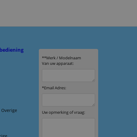
bediening
& Overige
rige