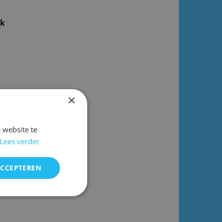
ok
×
 website te
Lees verder
ACCEPTEREN