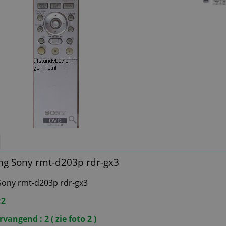
ng Sony rmt-d203p rdr-gx3
Sony rmt-d203p rdr-gx3
:2
rvangend : 2
( zie foto 2 )