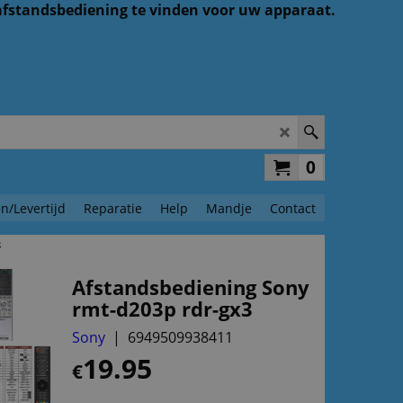
 afstandsbediening te vinden voor uw apparaat.
0
n/Levertijd
Reparatie
Help
Mandje
Contact
3
Afstandsbediening Sony
rmt-d203p rdr-gx3
Sony
6949509938411
19.95
€