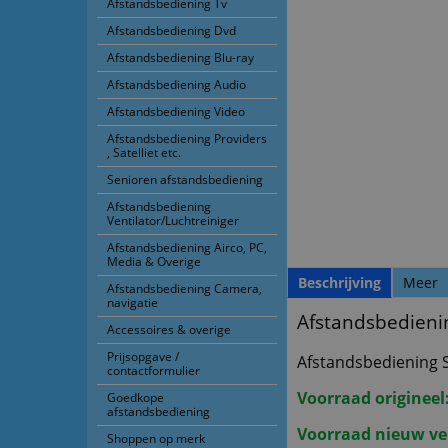
Afstandsbediening Tv
Afstandsbediening Dvd
Afstandsbediening Blu-ray
Afstandsbediening Audio
Afstandsbediening Video
Afstandsbediening Providers
, Satelliet etc.
Senioren afstandsbediening
Afstandsbediening
Ventilator/Luchtreiniger
Afstandsbediening Airco, PC,
Media & Overige
Beschrijving
Meer
Afstandsbediening Camera,
navigatie
Afstandsbedieni
Accessoires & overige
Prijsopgave /
Afstandsbediening 
contactformulier
Voorraad origineel
Goedkope
afstandsbediening
Voorraad nieuw ve
Shoppen op merk