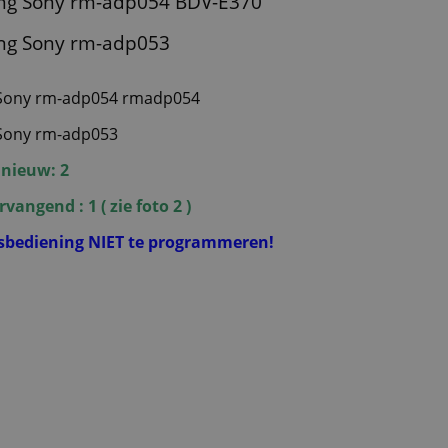
ing Sony rm-adp054 BDV-E370
ng Sony rm-adp053
 Sony rm-adp054 rmadp054
 Sony rm-adp053
 nieuw: 2
angend : 1 ( zie foto 2 )
dsbediening NIET te programmeren!