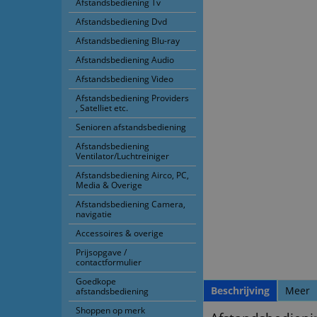
Afstandsbediening Tv
Afstandsbediening Dvd
Afstandsbediening Blu-ray
Afstandsbediening Audio
Afstandsbediening Video
Afstandsbediening Providers
, Satelliet etc.
Senioren afstandsbediening
Afstandsbediening
Ventilator/Luchtreiniger
Afstandsbediening Airco, PC,
Media & Overige
Afstandsbediening Camera,
navigatie
Accessoires & overige
Prijsopgave /
contactformulier
Goedkope
Beschrijving
Meer
afstandsbediening
Shoppen op merk