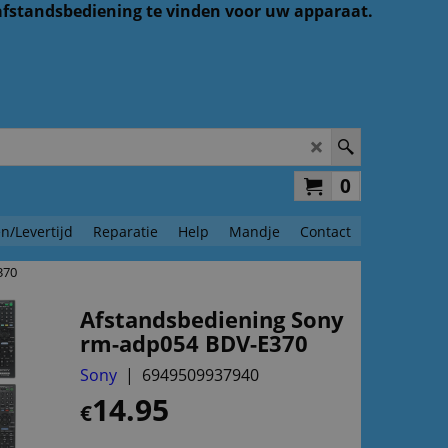
 afstandsbediening te vinden voor uw apparaat.
0
n/Levertijd
Reparatie
Help
Mandje
Contact
370
Afstandsbediening Sony
rm-adp054 BDV-E370
Sony
6949509937940
14.95
€