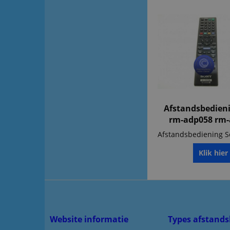
Afstandsbedien
rm-adp058 rm-
Klik hier
Website informatie
Types afstands