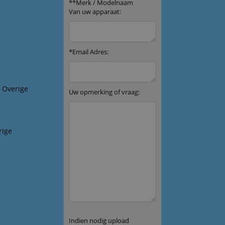
& Overige
rige