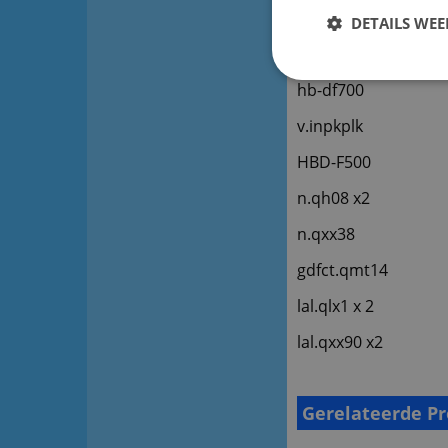
bdve370
DETAILS WE
hbdf700
hb-df700
v.inpkplk
HBD-F500
n.qh08 x2
n.qxx38
gdfct.qmt14
lal.qlx1 x 2
lal.qxx90 x2
Gerelateerde P