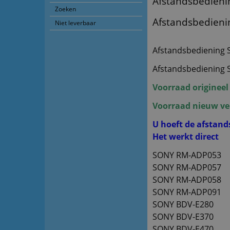
Afstandsbedien
Zoeken
Afstandsbedieni
Niet leverbaar
Afstandsbediening
Afstandsbediening
Voorraad origineel
Voorraad nieuw verv
U hoeft de afstan
Het werkt direct
SONY RM-ADP053
SONY RM-ADP057
SONY RM-ADP058
SONY RM-ADP091
SONY BDV-E280
SONY BDV-E370
SONY BDV-E470