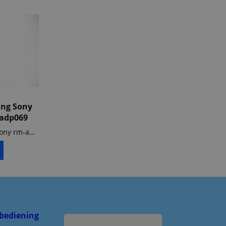
ing Sony
adp069
Afstandsbediening Sony rm-adp058 rm-adp069 Afstandsbediening Sony bdv-l600
bediening