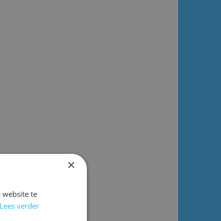
×
 website te
Lees verder