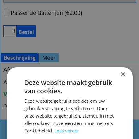
Passende Batterijen
(
€2.00
)
Bestel
Beschrijving
Meer
Afstandsbediening Sherwood rm-202 dvd
×
Deze website maakt gebruik
Afstandsbediening Sherwood rm-202 dvd
van cookies.
Voorraad origineel nieuw:1
Deze website gebruikt cookies om uw
n.qh11
gebruikerservaring te verbeteren. Door
onze website te gebruiken, stemt u in met
alle cookies in overeenstemming met ons
Cookiebeleid.
Lees verder
Types
Website informatie