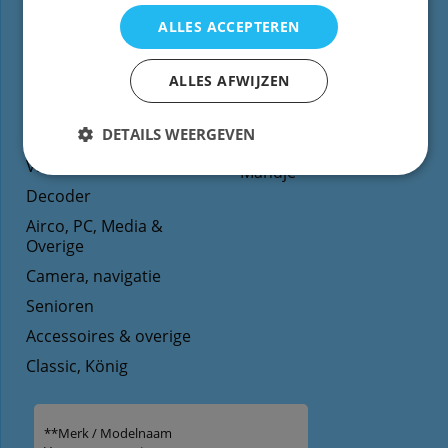
afstandsbediening
Contact
ALLES ACCEPTEREN
TV
Voorwaarden/Levertijd
Dvd
ALLES AFWIJZEN
Reparatie
Blu-ray
Prijs / contactformulier
DETAILS WEERGEVEN
Audio
Help
Video
Mandje
Decoder
Airco, PC, Media &
Overige
Camera, navigatie
Senioren
Accessoires & overige
Classic, König