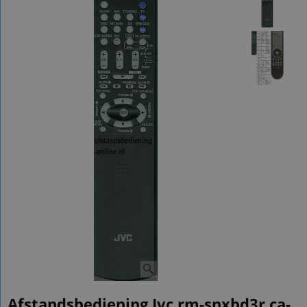
Afstandsbediening Jvc rm-snxbd3r ca-