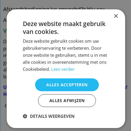
Afstandsbediening Jvc rmsnxbd3r blu-ray
×
Afstandsbediening Jvc NX-BD3 ca-nxbd3
Deze website maakt gebruik
Voorraad nieuw vervangend: 1
van cookies.
Deze website gebruikt cookies om uw
De vervangende is een kopie van de originele met
gebruikerservaring te verbeteren. Door
precies dezelfde functies
onze website te gebruiken, stemt u in met
maar een ander uiterlijk en is speciaal voor dit model
alle cookies in overeenstemming met ons
gemaakt en werkt ook
Cookiebeleid.
Lees verder
alleen op dit merk en model. ( zie foto 2 voor
beschikbare functies)
ALLES ACCEPTEREN
U hoeft de afstandsbediening NIET te programmeren!
Het werkt direct
ALLES AFWIJZEN
dfct.qh01
DETAILS WEERGEVEN