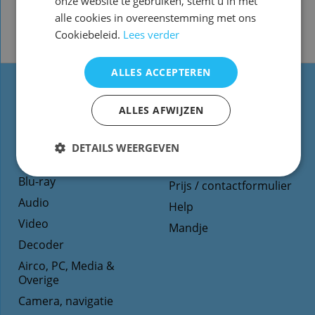
onze website te gebruiken, stemt u in met
alle cookies in overeenstemming met ons
Cookiebeleid.
Lees verder
ALLES ACCEPTEREN
Types
Website informatie
ALLES AFWIJZEN
afstandsbediening
Contact
TV
Voorwaarden/Levertijd
DETAILS WEERGEVEN
Dvd
Reparatie
Blu-ray
Prijs / contactformulier
Audio
Help
Video
Mandje
Decoder
Airco, PC, Media &
Overige
Camera, navigatie