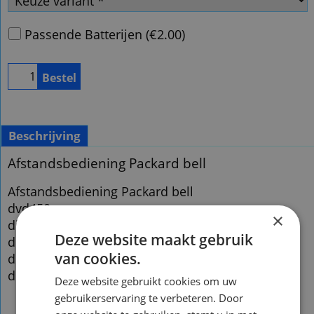
Passende Batterijen
(
€2.00
)
Bestel
Beschrijving
Afstandsbediening Packard bell
Afstandsbediening Packard bell
dvd450 pro
×
divx450
Deze website maakt gebruik
divx460
van cookies.
divx350
divx300
Deze website gebruikt cookies om uw
gebruikerservaring te verbeteren. Door