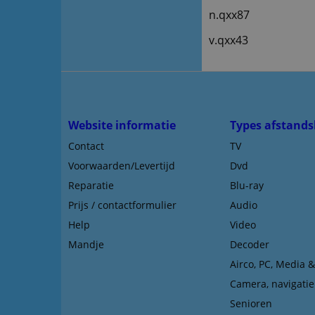
n.qxx87
v.qxx43
Website informatie
Types afstands
Contact
TV
Voorwaarden/Levertijd
Dvd
Reparatie
Blu-ray
Prijs / contactformulier
Audio
Help
Video
Mandje
Decoder
Airco, PC, Media 
Camera, navigatie
Senioren