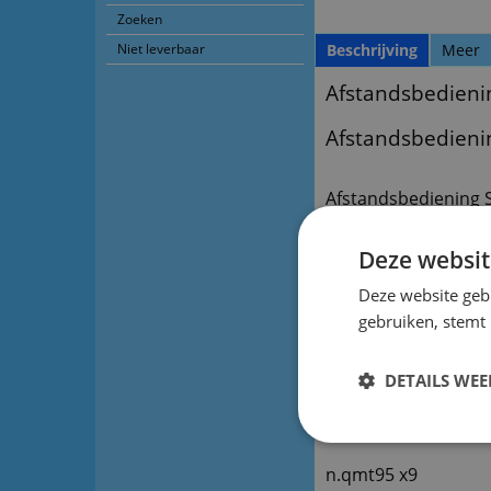
Zoeken
Niet leverbaar
Beschrijving
Meer
Afstandsbedieni
Afstandsbedieni
Afstandsbediening 
Afstandsbediening 
Deze websit
Voorraad nieuw: 2
Deze website geb
lc-26sa1e
gebruiken, stemt
lc-32ga3e
DETAILS WE
lc-32ga5g
n.bis x20
n.qmt95 x9