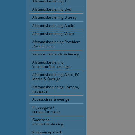
Afstandsbediening Tv
Afstandsbediening Dvd
Afstandsbediening Blu-ray
Afstandsbediening Audio
Afstandsbediening Video
Afstandsbediening Providers
, Satelliet etc.
Senioren afstandsbediening
Afstandsbediening
Ventilator/Luchtreiniger
Afstandsbediening Airco, PC,
Media & Overige
Afstandsbediening Camera,
navigatie
Accessoires & overige
Prijsopgave /
contactformulier
Goedkope
afstandsbediening
Shoppen op merk