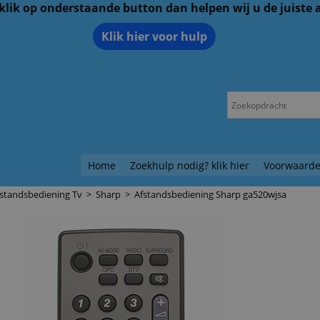
 klik op onderstaande button dan helpen wij u de juiste
Klik hier voor hulp
Home
Zoekhulp nodig? klik hier
Voorwaarde
standsbediening Tv
>
Sharp
>
Afstandsbediening Sharp ga520wjsa