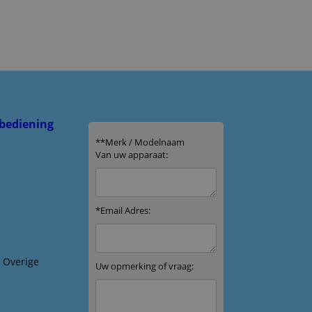
bediening
& Overige