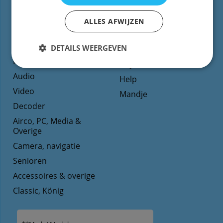
Types
Website informatie
afstandsbediening
Contact
ALLES AFWIJZEN
TV
Voorwaarden/Levertijd
Dvd
DETAILS WEERGEVEN
Reparatie
Blu-ray
Prijs / contactformulier
Audio
Help
Video
Mandje
Decoder
Airco, PC, Media &
Overige
Camera, navigatie
Senioren
Accessoires & overige
Classic, König