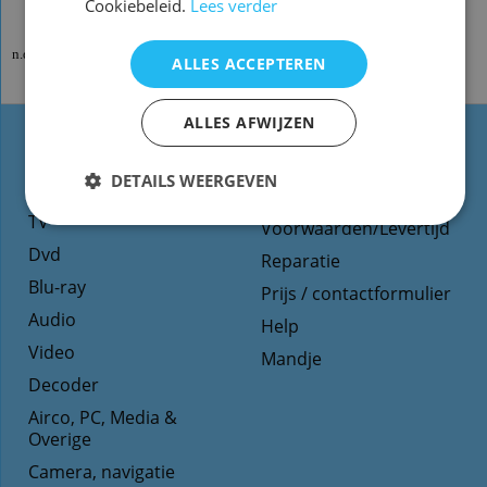
Cookiebeleid.
Lees verder
n.qwv03 x2
ALLES ACCEPTEREN
ALLES AFWIJZEN
Types
Website informatie
DETAILS WEERGEVEN
afstandsbediening
Contact
TV
Voorwaarden/Levertijd
Dvd
Reparatie
Blu-ray
Prijs / contactformulier
Audio
Help
Video
Mandje
Decoder
Airco, PC, Media &
Overige
Camera, navigatie