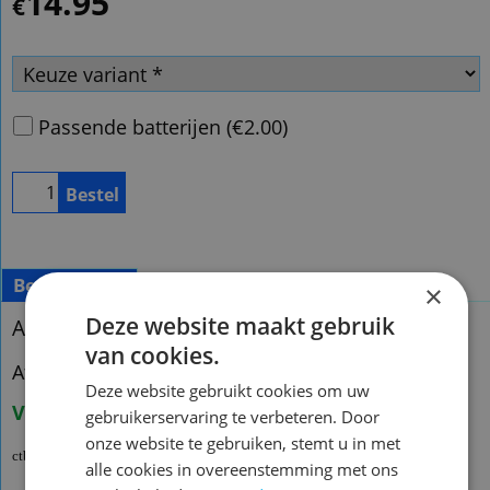
14.95
€
Passende batterijen
(
€2.00
)
Bestel
Beschrijving
×
Deze website maakt gebruik
Afstandsbediening Akai ct-b147mtf-e3
van cookies.
Afstandsbediening Akai ctb147mtfe3
Deze website gebruikt cookies om uw
Voorraad nieuw:2
gebruikerservaring te verbeteren. Door
onze website te gebruiken, stemt u in met
ctb216mtf
alle cookies in overeenstemming met ons