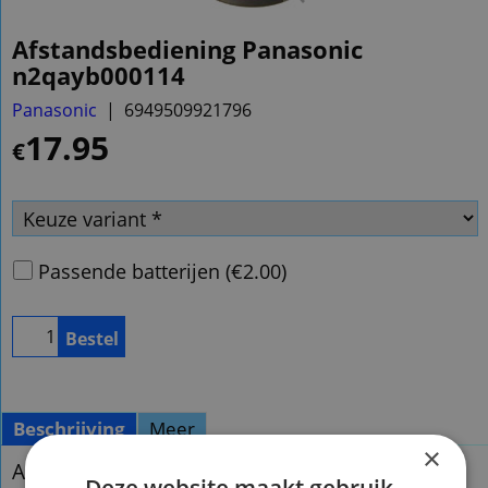
Afstandsbediening Panasonic
n2qayb000114
Panasonic
6949509921796
17.95
€
Passende batterijen
(
€2.00
)
Bestel
Beschrijving
Meer
×
Afstandsbediening Panasonic n2qayb000114
Deze website maakt gebruik