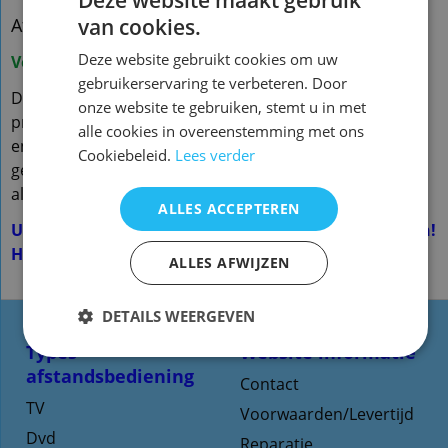
van cookies.
Afstandsbediening Panasonic n2qayb000114
Deze website gebruikt cookies om uw
Voorraad nieuw vervangend : 12
gebruikerservaring te verbeteren. Door
De vervangende is een kopie van de originele met
onze website te gebruiken, stemt u in met
precies dezelfde functies
alle cookies in overeenstemming met ons
en hetzelfde uiterlijk en is speciaal voor dit model
Cookiebeleid.
Lees verder
gemaakt en werkt ook
alleen op dit merk en model. ( zie foto 2 )
ALLES ACCEPTEREN
U hoeft de afstandsbediening NIET te programmeren!
Het werkt direct
ALLES AFWIJZEN
DETAILS WEERGEVEN
Types
Website informatie
afstandsbediening
Contact
TV
Voorwaarden/Levertijd
Dvd
Reparatie