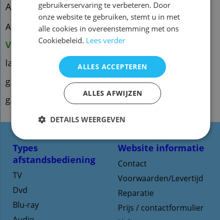
gebruikerservaring te verbeteren. Door
Afstandsbediening Hitachi cle-942
onze website te gebruiken, stemt u in met
Afstandsbediening Hitachi cle-942
alle cookies in overeenstemming met ons
Cookiebeleid.
Lees verder
Voorraad origineel: 2
lal.qght2
ALLES ACCEPTEREN
g.qut34
ALLES AFWIJZEN
g.qh16
DETAILS WEERGEVEN
Types
Website informatie
afstandsbediening
Contact
TV
Voorwaarden/Levertijd
Dvd
Reparatie
Blu-ray
Prijs / contactformulier
Audio