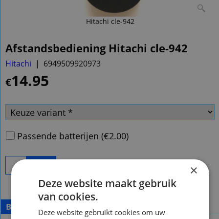
Hitachi cle-942
Afstandsbediening Hitachi cle-942
Hitachi
6949509920973
14.95
€
Passende batterijen
(
€2.00
)
Bestel
×
Deze website maakt gebruik
van cookies.
Beschrijving
Deze website gebruikt cookies om uw