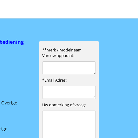
bediening
& Overige
rige