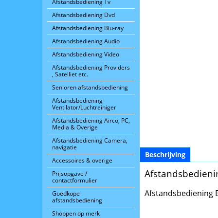
Afstandsbediening Tv
Afstandsbediening Dvd
Afstandsbediening Blu-ray
Afstandsbediening Audio
Afstandsbediening Video
Afstandsbediening Providers
, Satelliet etc.
Senioren afstandsbediening
Afstandsbediening
Ventilator/Luchtreiniger
Afstandsbediening Airco, PC,
Media & Overige
Afstandsbediening Camera,
navigatie
Beschrijving
Accessoires & overige
Afstandsbedieni
Prijsopgave /
contactformulier
Afstandsbediening 
Goedkope
afstandsbediening
Shoppen op merk