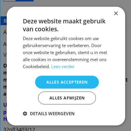
×
Deze website maakt gebruik
Beschrijving
Meer
van cookies.
Afstandsbediening Philips 242254901834
Deze website gebruikt cookies om uw
Afstandsbediening Philips 242254901834
gebruikerservaring te verbeteren. Door
onze website te gebruiken, stemt u in met
Voorraad nieuw vervangend: 3
( zie foto 2 )
alle cookies in overeenstemming met ons
De vervangende is een kopie van de originele
Cookiebeleid.
Lees verder
met precies dezelfde functies
maar een ander uiterlijk en is speciaal voor dit
ALLES ACCEPTEREN
model gemaakt en werkt ook
alleen op dit merk en model.( zie foto 2 )
ALLES AFWIJZEN
U hoeft de afstandsbediening NIET te
programmeren!
DETAILS WEERGEVEN
Het werkt direct
32pfl3403/12