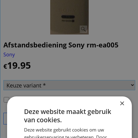
Afstandsbediening Sony rm-ea005
Sony
19.95
€
Passende batterijen
(
€2.00
)
×
Deze website maakt gebruik
van cookies.
Bestel
Deze website gebruikt cookies om uw
gebruikerservaring te verbeteren. Door