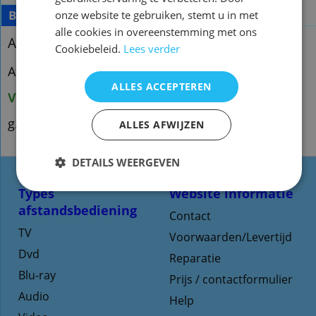
Beschrijving
Meer
onze website te gebruiken, stemt u in met
alle cookies in overeenstemming met ons
Afstandsbediening Sony rm-ea005
Cookiebeleid.
Lees verder
Afstandsbediening Sony rm-ea005
ALLES ACCEPTEREN
Voorraad origineel :1
g.qxx43
ALLES AFWIJZEN
DETAILS WEERGEVEN
Types
Website informatie
afstandsbediening
Contact
TV
Voorwaarden/Levertijd
Dvd
Reparatie
Blu-ray
Prijs / contactformulier
Audio
Help