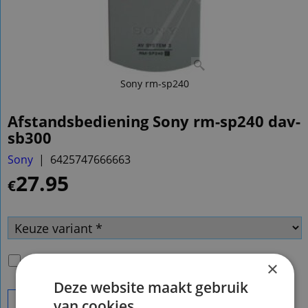
Sony rm-sp240
Afstandsbediening Sony rm-sp240 dav-
sb300
Sony
6425747666663
27.95
€
Passende batterijen
(
€2.00
)
×
Deze website maakt gebruik
van cookies.
Bestel