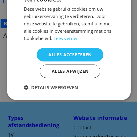
Deze website gebruikt cookies om uw
gebruikerservaring te verbeteren. Door
Beschrijving
onze website te gebruiken, stemt u in met
alle cookies in overeenstemming met ons
Afstandsbediening Sony rm-sp240 dav-sb300
Cookiebeleid.
Lees verder
ALLES ACCEPTEREN
Afstandsbediening Sony rm-sp240
dav-sb300
ALLES AFWIJZEN
Voorraad origineel: 1
DETAILS WEERGEVEN
g.qxx49
Types
Website informatie
afstandsbediening
Contact
TV
Voorwaarden/Levertijd