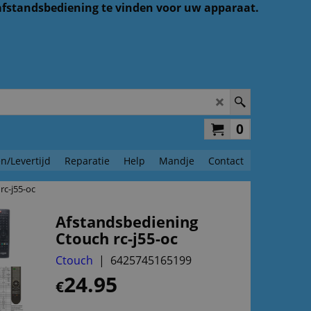
 afstandsbediening te vinden voor uw apparaat.
0
n/Levertijd
Reparatie
Help
Mandje
Contact
rc-j55-oc
Afstandsbediening
Ctouch rc-j55-oc
Ctouch
6425745165199
24.95
€