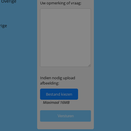
& Overige
rige