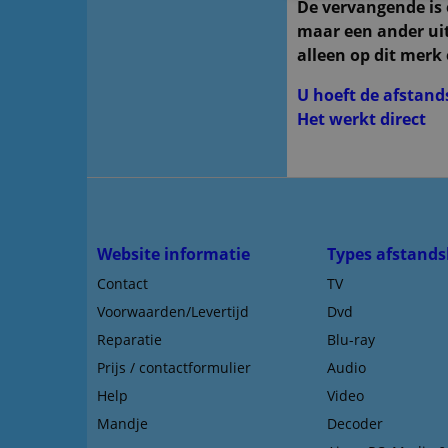
De vervangende is e
maar een ander uit
alleen op dit merk 
U hoeft de afstan
Het werkt direct
Website informatie
Types afstands
Contact
TV
Voorwaarden/Levertijd
Dvd
Reparatie
Blu-ray
Prijs / contactformulier
Audio
Help
Video
Mandje
Decoder