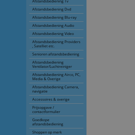
Afstandsbediening Tv
Afstandsbediening Dvd
Afstandsbediening Blu-ray
Afstandsbediening Audio
Afstandsbediening Video
Afstandsbediening Providers
, Satelliet etc.
Senioren afstandsbediening
Afstandsbediening
Ventilator/Luchtreiniger
Afstandsbediening Airco, PC,
Media & Overige
Afstandsbediening Camera,
navigatie
Accessoires & overige
Prijsopgave /
contactformulier
Goedkope
afstandsbediening
Shoppen op merk