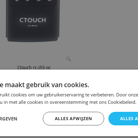
Ctouch rc-j55-oc
e maakt gebruik van cookies.
g Ctouch rc-j55-oc
ruikt cookies om uw gebruikerservaring te verbeteren. Door onze
 u in met alle cookies in overeenstemming met ons Cookiebeleid.
touch rc-j55-oc
ERGEVEN
ALLES AFWIJZEN
ALLES 
rvangend : 21