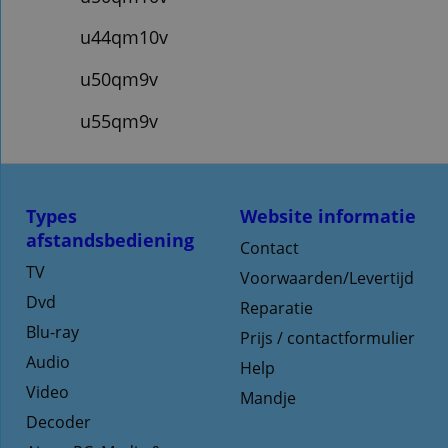
u44qm10v
u50qm9v
u55qm9v
Types
Website informatie
afstandsbediening
Contact
TV
Voorwaarden/Levertijd
Dvd
Reparatie
Blu-ray
Prijs / contactformulier
Audio
Help
Video
Mandje
Decoder