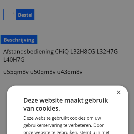
Bestel
Beschrijving
Afstandsbediening CHiQ L32H8CG L32H7G
L40H7G
u55qm8v u50qm8v u43qm8v
×
Deze website maakt gebruik
van cookies.
Afstandsbediening CHiQ L32H8CG
Deze website gebruikt cookies om uw
L40H7G lf32ft l40ft l43qst
gebruikerservaring te verbeteren. Door
Voorraad nieuw :1 ( met
onze website te gebruiken, stemt u in met