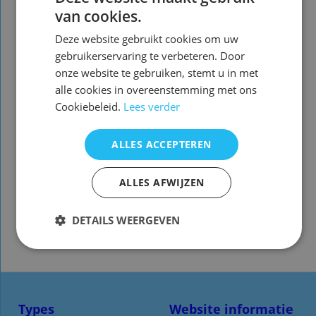
rc muurbeugel
van cookies.
Voorraad nieuw vervangend : 2
( zie
Deze website gebruikt cookies om uw
foto 2 )
gebruikerservaring te verbeteren. Door
onze website te gebruiken, stemt u in met
De vervangende is een kopie van de
alle cookies in overeenstemming met ons
originele met dezelfde functies
Cookiebeleid.
Lees verder
maar een ander uiterlijk en is
speciaal voor dit model gemaakt en
ALLES ACCEPTEREN
werkt ook
alleen op dit merk en model ( zie
foto 2 )
ALLES AFWIJZEN
U hoeft de afstandsbediening NIET
DETAILS WEERGEVEN
te programmeren!
Het werkt direct
Types
Website informatie