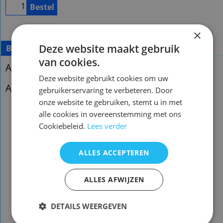
Bestel
×
Deze website maakt gebruik
Beschrijving
van cookies.
Afstandsbediening Buzztv bt-100
Deze website gebruikt cookies om uw
Afstandsbediening Buzztv xrs4000
gebruikerservaring te verbeteren. Door
onze website te gebruiken, stemt u in met
alle cookies in overeenstemming met ons
Cookiebeleid.
Lees verder
Afstandsbediening Buzztv bt-100
ALLES ACCEPTEREN
Afstandsbediening Buzztv xrs4000
ALLES AFWIJZEN
Voorraad origineel nieuw: 7
DETAILS WEERGEVEN