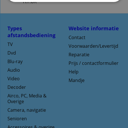
n.r.bk
Types
Website informatie
afstandsbediening
Contact
TV
Voorwaarden/Levertijd
Dvd
Reparatie
Blu-ray
Prijs / contactformulier
Audio
Help
Video
Mandje
Decoder
Airco, PC, Media &
Overige
Camera, navigatie
Senioren
Accessoires & overige