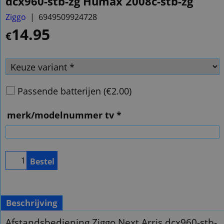
dcx960-stb-zg Humax 2008c-stb-zg
Ziggo
6949509924728
14.95
€
Passende batterijen
(
€2.00
)
merk/modelnummer tv
*
Bestel
Beschrijving
Afstandsbediening Ziggo Next Arris dcx960-stb-