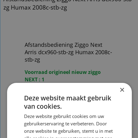
zg Humax 2008c-stb-zg
Afstandsbediening Ziggo Next
Arris dcx960-stb-zg Humax 2008c-
stb-zg
Voorraad origineel nieuw ziggo
NEXT : 1
×
Voorraad origineel gebruikt Ziggo
Deze website maakt gebruik
next:
4
van cookies.
Voorraad nieuw vervangend Ziggo
Deze website gebruikt cookies om uw
Next : 3 ( zie foto 2 )
gebruikerservaring te verbeteren. Door
onze website te gebruiken, stemt u in met
LET OP : Vervangende