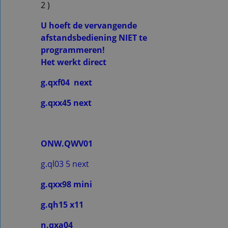
2 )
U hoeft de vervangende
afstandsbediening NIET te
programmeren!
Het werkt direct
g.qxf04 next
g.qxx45 next
ONW.QWV01
g.ql03 5 next
g.qxx98 mini
g.qh15 x11
n.qxa04