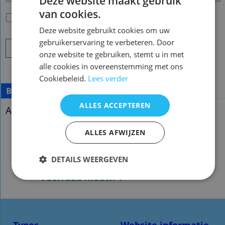
Deze website maakt gebruik
van cookies.
Passende batterijen
(
€2.00
)
Deze website gebruikt cookies om uw
gebruikerservaring te verbeteren. Door
Bestel
onze website te gebruiken, stemt u in met
alle cookies in overeenstemming met ons
Cookiebeleid.
Lees verder
Beschrijving
ALLES ACCEPTEREN
Afstandsbediening Denver lds-3276
ALLES AFWIJZEN
Afstandsbediening Denver lds-
3276 lds3276
DETAILS WEERGEVEN
Voorraad nieuw: 1