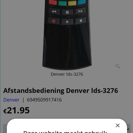
Denver lds-3276
Afstandsbediening Denver lds-3276
Denver
6949509917416
21.95
€
×