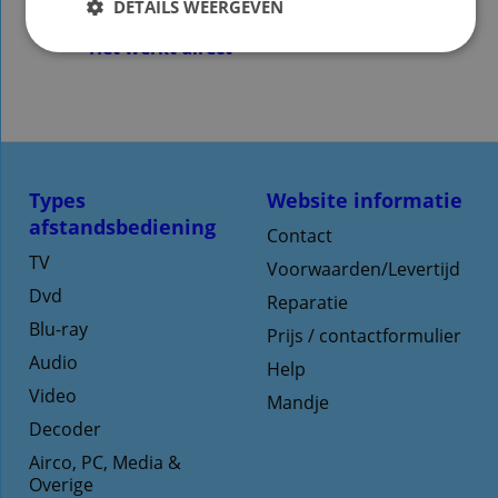
DETAILS WEERGEVEN
te programmeren!
Het werkt direct
Types
Website informatie
afstandsbediening
Contact
TV
Voorwaarden/Levertijd
Dvd
Reparatie
Blu-ray
Prijs / contactformulier
Audio
Help
Video
Mandje
Decoder
Airco, PC, Media &
Overige