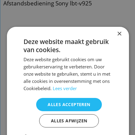
Afstandsbediening Sony lbt-v925
×
Afstandsbediening Sony rm-s925e
Deze website maakt gebruik
Afstandsbediening Sony lbt-v925
van cookies.
Deze website gebruikt cookies om uw
Voorraad nieuw vervangend : 2 ( zie
gebruikerservaring te verbeteren. Door
foto 2 voor beschikbare functies )
onze website te gebruiken, stemt u in met
De vervangende is een kopie van de
alle cookies in overeenstemming met ons
originele met de originele functies
Cookiebeleid.
Lees verder
en een ander uiterlijk en is speciaal
voor dit model gemaakt en werkt
ALLES ACCEPTEREN
ook
alleen op dit merk en model ( zie
ALLES AFWIJZEN
foto 2 )
U hoeft de afstandsbediening NIET