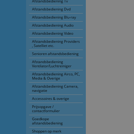
Afstandsbediening Tv
Afstandsbediening Dvd
Afstandsbediening Blu-ray
Afstandsbediening Audio
Afstandsbediening Video
Afstandsbediening Providers
, Satelliet etc.
Senioren afstandsbediening
Afstandsbediening
Ventilator/Luchtreiniger
Afstandsbediening Airco, PC,
Media & Overige
Afstandsbediening Camera,
navigatie
Accessoires & overige
Prijsopgave /
contactformulier
Goedkope
afstandsbediening
Shoppen op merk