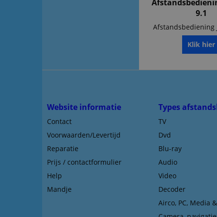
Afstandsbedienin
9.1
Afstandsbediening J
Klik hier
Website informatie
Types afstands
Contact
TV
Voorwaarden/Levertijd
Dvd
Reparatie
Blu-ray
Prijs / contactformulier
Audio
Help
Video
Mandje
Decoder
Airco, PC, Media 
Camera, navigatie