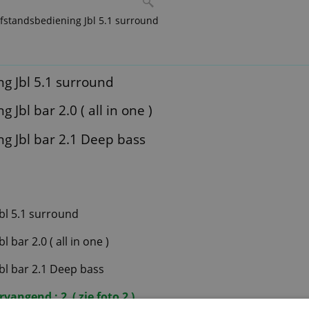
fstandsbediening Jbl 5.1 surround
g Jbl 5.1 surround
 Jbl bar 2.0 ( all in one )
g Jbl bar 2.1 Deep bass
bl 5.1 surround
 bar 2.0 ( all in one )
bl bar 2.1 Deep bass
angend : 2 ( zie foto 2 )