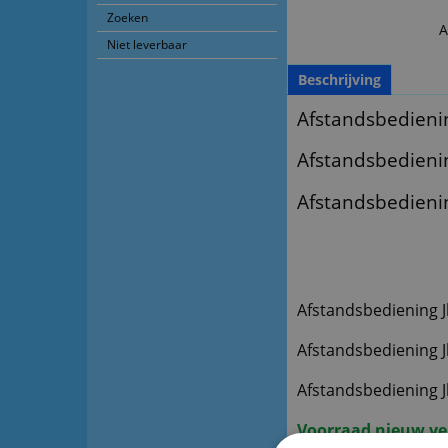
Zoeken
A
Niet leverbaar
Beschrijving
Afstandsbedienin
Afstandsbediening
Afstandsbedienin
Afstandsbediening J
Afstandsbediening Jbl
Afstandsbediening J
Voorraad nieuw verv