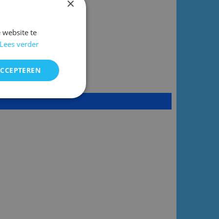
×
ok
 website te
Lees verder
ACCEPTEREN