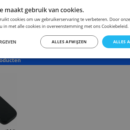
een kopie van de originele met precies dezelfde functies
e maakt gebruik van cookies.
erlijk en is speciaal voor dit model gemaakt en werkt o
en model ( zie foto 2 )
ruikt cookies om uw gebruikerservaring te verbeteren. Door onze
 u in met alle cookies in overeenstemming met ons Cookiebeleid.
dsbediening NIET te programmeren!
ERGEVEN
ALLES AFWIJZEN
ALLES 
roducten