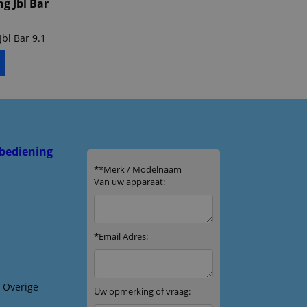
g Jbl Bar
bl Bar 9.1
bediening
& Overige