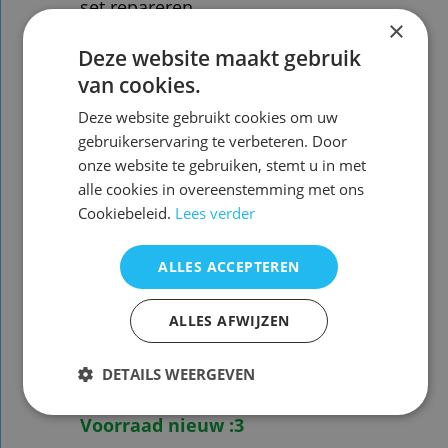
set repareren
×
Inhoud: +- 50 rondjes en lijm
Deze website maakt gebruik
van cookies.
gebruiksaanwijzing staat op de
verpakking in Engels
Deze website gebruikt cookies om uw
gebruikerservaring te verbeteren. Door
let op: Open de
onze website te gebruiken, stemt u in met
afstandsbediening nooit met een
alle cookies in overeenstemming met ons
schroevendraaier , dan kunt u de
Cookiebeleid.
Lees verder
printplaat beschadigen
ALLES ACCEPTEREN
Openen kan het beste met een
plastic kaart zoals bijvoorbeeld
een pinpas
ALLES AFWIJZEN
Gebruik
NOOIT
contactspray in
DETAILS WEERGEVEN
een afstandsbediening
Voorraad nieuw :3